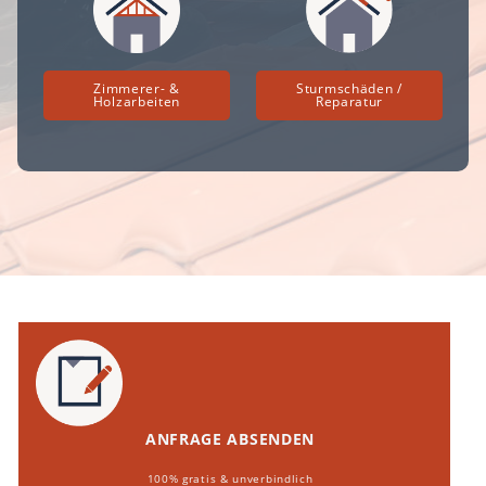
Zimmerer- &
Sturmschäden /
Holzarbeiten
Reparatur
ANFRAGE ABSENDEN
100% gratis & unverbindlich