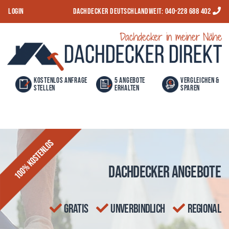
S
LOGIN
Dachdecker Deutschlandweit:
040-228 688 402
k
i
Dachdeckerdirekt
p
t
o
Kostenlos Anfrage
5 Angebote
Vergleichen &
stellen
erhalten
Sparen
c
o
n
t
e
Dachdecker Angebote
n
t
gratis
unverbindlich
regional