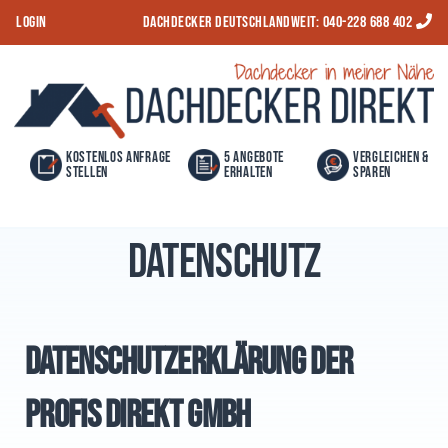
S
LOGIN
Dachdecker Deutschlandweit:
040-228 688 402
k
i
Dachdeckerdirekt
p
t
o
Kostenlos Anfrage
5 Angebote
Vergleichen &
stellen
erhalten
Sparen
c
o
Datenschutz
n
t
e
n
Datenschutzerklärung der
t
Profis Direkt GmbH