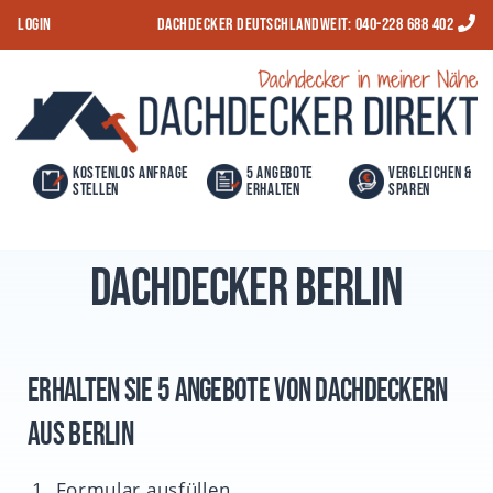
S
LOGIN
Dachdecker Deutschlandweit:
040-228 688 402
k
i
Dachdeckerdirekt
p
t
o
Kostenlos Anfrage
5 Angebote
Vergleichen &
stellen
erhalten
Sparen
c
o
Dachdecker Berlin
n
t
e
n
Erhalten Sie 5 Angebote von Dachdeckern
t
aus Berlin
Formular ausfüllen