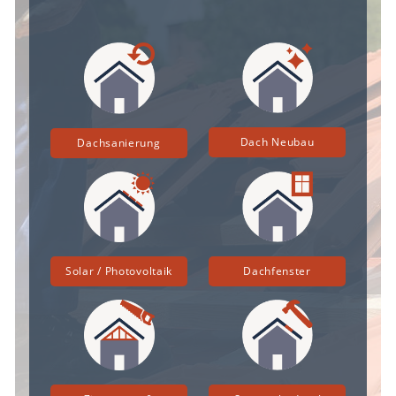
Dach Neubau
Dachsanierung
Solar / Photovoltaik
Dachfenster