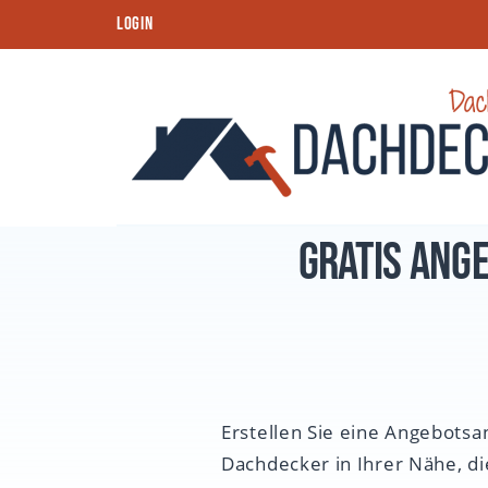
S
LOGIN
k
i
p
t
Dachdeckerdirekt
o
c
o
Gratis Ang
n
t
e
n
t
Erstellen Sie eine Angebotsa
Dachdecker in Ihrer Nähe, die